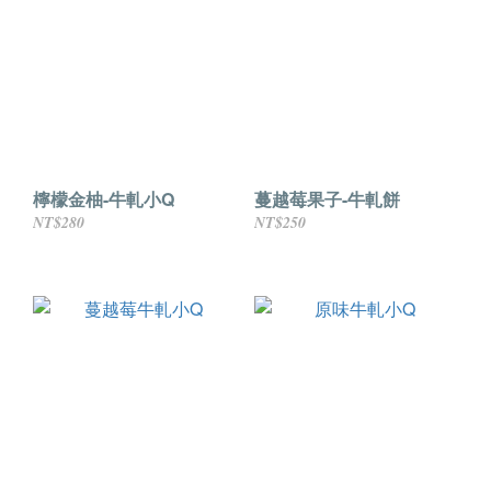
檸檬金柚-牛軋小Q
蔓越莓果子-牛軋餅
NT$280
NT$250