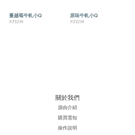
蔓越莓牛軋小Q
原味牛軋小Q
NT$250
NT$250
關於我們
源由介紹
購買需知
操作說明