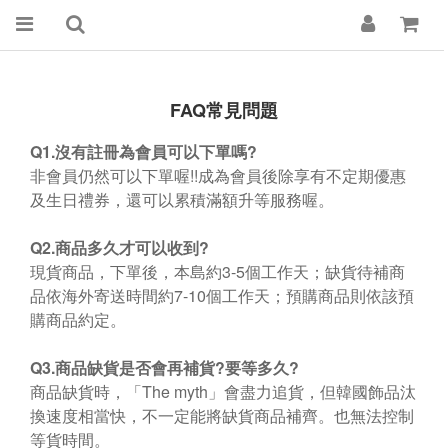
FAQ常見問題
Q1.
沒有註冊為會員可以下單嗎
?
非會員仍然可以下單喔
!!
成為會員後除享有不定期優惠
及生日禮券，還可以累積滿額升等服務喔。
Q2.
商品多久才可以收到
?
現貨商品，下單後，本島約
3-5
個工作天；缺貨待補商
品依海外寄送時間約
7-10
個工作天；預購商品則依該預
購商品約定。
Q3.
商品缺貨是否會再補貨
?
要等多久
?
商品缺貨時，「
The myth
」會盡力追貨，但韓國飾品汰
換速度相當快，不一定能將缺貨商品補齊。也無法控制
等貨時間。