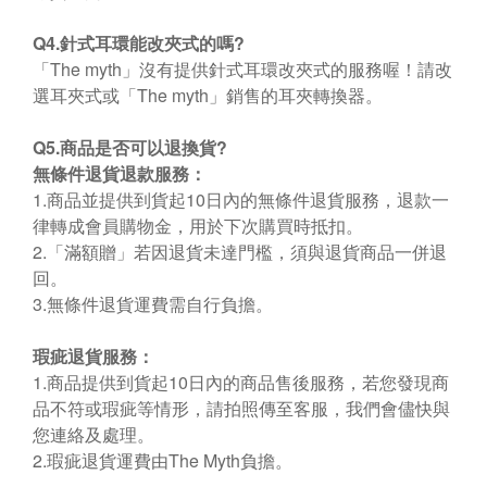
Q4.
針式耳環能改夾式的嗎
?
「
The myth
」沒有提供針式耳環改夾式的服務喔！請改
選耳夾式或「
The myth
」銷售的耳夾轉換器。
Q5.
商品是否可以退換貨
?
無條件退貨退款服務：
1.商品並提供到貨起
10
日內的無條件退貨服務，退款一
律轉成會員購物金，用於下次購買時抵扣。
2.
「滿額贈」若因退貨未達門檻，須與退貨商品一併退
回。
3.
無條件退貨運費需自行負擔。
瑕疵退貨服務：
1.
商品提供到貨起
10
日內的商品售後服務，若您發現商
品不符或瑕疵等情形，請拍照傳至客服，我們會儘快與
您連絡及處理。
2.
瑕疵退貨運費由
The Myth
負擔。